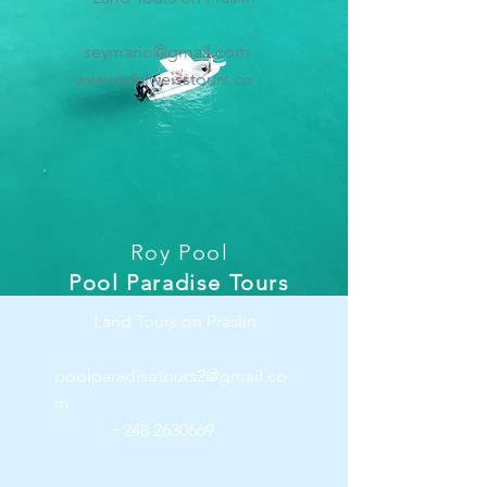
seymario@gmail.com
www.edelweisstours.co
Roy Pool
Pool Paradise Tours
Land Tours on Praslin
poolparadisetours2@gmail.co
m
+248 2630669