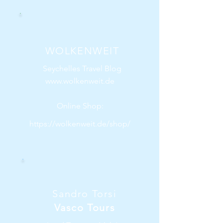
WOLKENWEIT
Seychelles Travel Blog
www.wolkenweit.de
Online Shop:
https://wolkenweit.de/shop/
Sandro Torsi
Vasco Tours