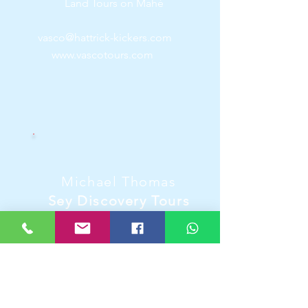
Land Tours on Mahé
vasco@hattrick-kickers.com
www.vascotours.com
Michael Thomas
Sey Discovery Tours
Land Tours on Mahé
seydiscoverytours@icloud.com
www.seydiscoverytours.de